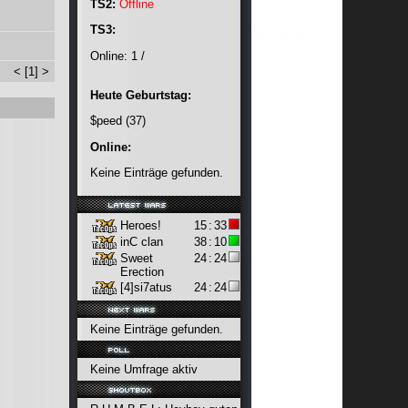
TS2:
Offline
TS3:
Online:
1 /
<
[1]
>
Heute Geburtstag:
$peed
(37)
Online:
Keine Einträge gefunden.
Heroes!
15
:
33
inC clan
38
:
10
Sweet
24
:
24
Erection
[4]si7atus
24
:
24
Keine Einträge gefunden.
Keine Umfrage aktiv