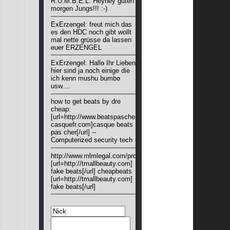
R.U.M.B.E.L: Heyhey guten
morgen Jungs!!! :-)
ExErzengel: freut mich das
es den HDC noch gibt wollt
mal nette grüsse da lassen
euer ERZENGEL
ExErzengel: Hallo Ihr Lieben
hier sind ja noch einige die
ich kenn mushu bumbo
usw....
how to get beats by dre
cheap:
[url=http://www.beatspascher
casquefr.com]casque beats
pas cher[/url] --
Computerized security tech
http://www.mlmlegal.com/pro.html:
[url=http://tmallbeauty.com]
fake beats[/url] cheapbeats
[url=http://tmallbeauty.com]
fake beats[/url]