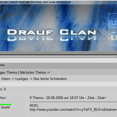
hema
riges Thema
|
Nächstes Thema ->
>
Intern
->
Lustiges
-> Das letzte Schokobon
n: 0
shu<
# Thema - 29.08.2009 um 18:07 Uhr -
Zitat
-
Zitat+
ROFL
 board
http://www.youtube.com/watch?v=yYoFS_BLH-s&feature=