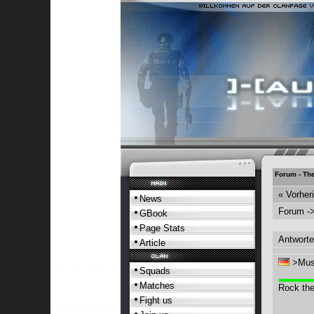
Forum - T
« Vorhe
News
Forum
-
GBook
Page Stats
Antworte
Article
>Mu
Squads
Matches
Rock the
Fight us