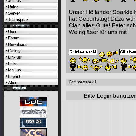
Join us
Rulez
Unser Hölländer Sparkle h
Server
hat Geburtstag! Dazu wün
Teamspeak
Clan alles Gute! Feier sch
Weingläser für uns mit
User
Forum
Downloads
Gallery
Link us
Links
Mail us
Imprint
Kommentare 41
About
Bitte Login benutz